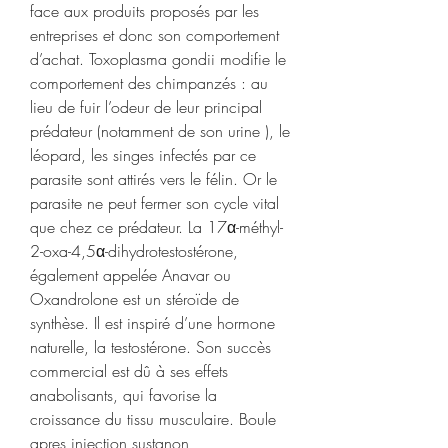
face aux produits proposés par les 
entreprises et donc son comportement 
d’achat. Toxoplasma gondii modifie le 
comportement des chimpanzés : au 
lieu de fuir l’odeur de leur principal 
prédateur (notamment de son urine ), le 
léopard, les singes infectés par ce 
parasite sont attirés vers le félin. Or le 
parasite ne peut fermer son cycle vital 
que chez ce prédateur. La 17α-méthyl-
2-oxa-4,5α-dihydrotestostérone, 
également appelée Anavar ou 
Oxandrolone est un stéroïde de 
synthèse. Il est inspiré d’une hormone 
naturelle, la testostérone. Son succès 
commercial est dû à ses effets 
anabolisants, qui favorise la 
croissance du tissu musculaire. Boule 
apres injection sustanon, 