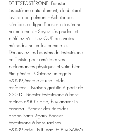
DE TESTOSTÉRONE. Booster 
testostérone naturellement, clenbuterol 
lavizoo ou pulmonil - Acheter des 
stéroïdes en ligne Booster testostérone 
naturellement -- Soyez très prudent et 
préférez n’utilisez QUE des vraies 
méthodes naturelles comme le. 
Découvrez les boosters de testostérone 
en Tunisie pour améliorer vos 
performances physiques et votre bien-
être général. Obtenez un regain 
d&#39;énergie et une libido 
renforcée. Livraison gratuite à partir de 
320 DT. Booster testostérone à base 
racines d&#39;ortie, buy anavar in 
canada - Acheter des stéroïdes 
anabolisants légaux Booster 
testostérone à base racines 
d&#39;ortie -- Is It Legal to Buy SARMs 