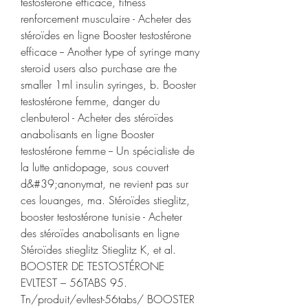
testostérone efficace, fitness 
renforcement musculaire - Acheter des 
stéroïdes en ligne Booster testostérone 
efficace -- Another type of syringe many 
steroid users also purchase are the 
smaller 1ml insulin syringes, b. Booster 
testostérone femme, danger du 
clenbuterol - Acheter des stéroïdes 
anabolisants en ligne Booster 
testostérone femme -- Un spécialiste de 
la lutte antidopage, sous couvert 
d&#39;anonymat, ne revient pas sur 
ces louanges, ma. Stéroïdes stieglitz, 
booster testostérone tunisie - Acheter 
des stéroïdes anabolisants en ligne 
Stéroïdes stieglitz Stieglitz K, et al. 
BOOSTER DE TESTOSTÉRONE 
EVLTEST – 56TABS 95. 
Tn/produit/evltest-56tabs/ BOOSTER 