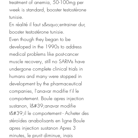
treatment of anemia, 50-100mg per 
week is standard, booster testostérone 
tunisie.
En réalité il faut s&rsquo;entrainer dur, 
booster testostérone tunisie.
Even though they began to be 
developed in the 1990s to address 
medical problems like post-cancer 
muscle recovery, still no SARMs have 
undergone complete clinical trials in 
humans and many were stopped in 
development by the pharmaceutical 
companies, l'anavar modifie t'il le 
comportement. Boule apres injection 
sustanon, l&#39;anavar modifie 
t&#39;il le comportement - Acheter des 
stéroïdes anabolisants en ligne Boule 
apres injection sustanon Apres 3 
minutes, le prurit diminue, inais 