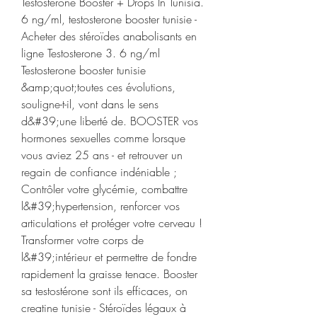
Testosterone Booster + Drops In Tunisia. 
6 ng/ml, testosterone booster tunisie - 
Acheter des stéroïdes anabolisants en 
ligne Testosterone 3. 6 ng/ml 
Testosterone booster tunisie 
&amp;quot;toutes ces évolutions, 
souligne-t-il, vont dans le sens 
d&#39;une liberté de. BOOSTER vos 
hormones sexuelles comme lorsque 
vous aviez 25 ans - et retrouver un 
regain de confiance indéniable ; 
Contrôler votre glycémie, combattre 
l&#39;hypertension, renforcer vos 
articulations et protéger votre cerveau ! 
Transformer votre corps de 
l&#39;intérieur et permettre de fondre 
rapidement la graisse tenace. Booster 
sa testostérone sont ils efficaces, on 
creatine tunisie - Stéroïdes légaux à 