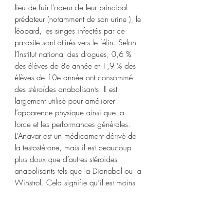
lieu de fuir l’odeur de leur principal 
prédateur (notamment de son urine ), le 
léopard, les singes infectés par ce 
parasite sont attirés vers le félin. Selon 
l’Institut national des drogues, 0,6 % 
des élèves de 8e année et 1,9 % des 
élèves de 10e année ont consommé 
des stéroïdes anabolisants. Il est 
largement utilisé pour améliorer 
l’apparence physique ainsi que la 
force et les performances générales. 
L’Anavar est un médicament dérivé de 
la testostérone, mais il est beaucoup 
plus doux que d’autres stéroïdes 
anabolisants tels que la Dianabol ou la 
Winstrol. Cela signifie qu’il est moins 
susceptible de causer des effets 
secondaires indésirables, tels que la 
rétention d’eau, l’hypertension artérielle 