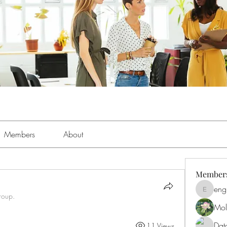
Members
About
Member
eng
engine.
roup.
Moll
Dat
11 Views