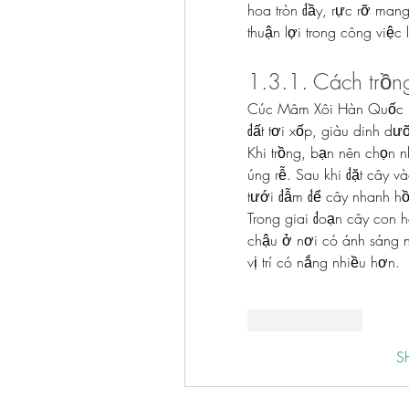
hoa tròn đầy, rực rỡ mang
thuận lợi trong công việc
1.3.1. Cách trồn
Cúc Mâm Xôi Hàn Quốc là 
đất tơi xốp, giàu dinh dư
Khi trồng, bạn nên chọn n
úng rễ. Sau khi đặt cây và
tưới đẫm để cây nhanh hồ
Trong giai đoạn cây con 
chậu ở nơi có ánh sáng n
vị trí có nắng nhiều hơn.
Like
Reply
S