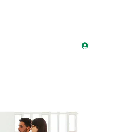
Log In
laysmediauk@gmail.com
07887980397