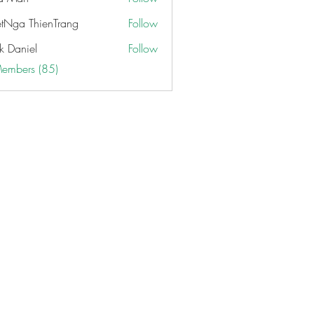
etNga ThienTrang
Follow
k Daniel
Follow
Members (85)