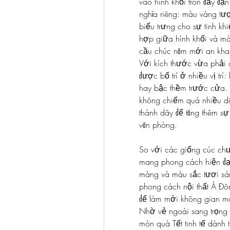
vào hình khối tròn đầy đặn
nghĩa riêng: màu vàng tượ
biểu trưng cho sự tinh khi
hợp giữa hình khối và mà
cầu chúc năm mới an khan
Với kích thước vừa phải
được bố trí ở nhiều vị trí:
hay bậc thềm trước cửa. D
không chiếm quá nhiều diệ
thành dãy để tăng thêm s
văn phòng.
So với các giống cúc ch
mang phong cách hiện đại 
màng và màu sắc tươi sán
phong cách nội thất Á Đôn
để làm mới không gian mà
Nhờ vẻ ngoài sang trọng 
món quà Tết tinh tế dành 