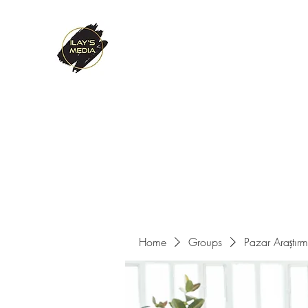
ILAY'S MEDIA
Passion. Innovation. Success.
Home
About Us
Services
References
Contact
Home
Groups
Pazar Araştır