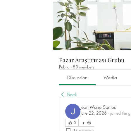
Pazar Araştırması Grubu
Public
·
85 members
Discussion
Media
Back
Jean Marie Santos
June 22, 2026
·
joined the g
0
3 Comments