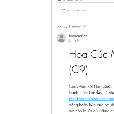
Write a comment...
Sort by:
Newest
boonsnake3
Jun 25
Hoa Cúc 
(C9)
Cúc Mâm Xôi Hàn Quốc siz
thành mâm tròn đầy, là hi
phat-trien-mo-hinh-cuc-ma
dáng hoàn hảo của nó khôn
mà còn là lời cầu chúc ch