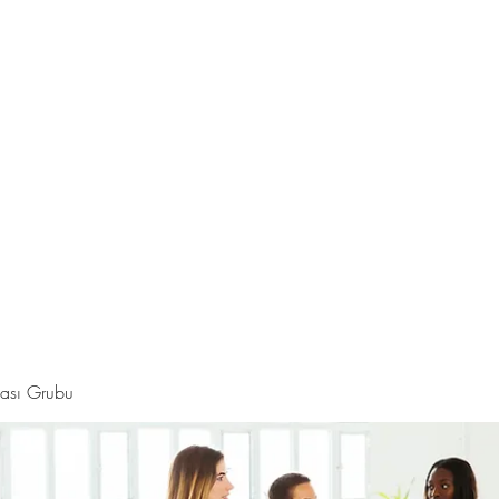
Hakkında
Daha fazla
i
ması Grubu