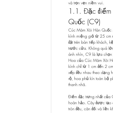
và trọn vẹn niềm vui.
1.1. Đặc điểm
Quốc (C9)
Cúc Mâm Xôi Hàn Quốc si
kính miệng giỏ từ 25 cm đ
đặt trên bàn tiếp khách, kệ
trước cửa. Không quá lớn 
ánh nhìn, C9 là lựa chọn
Hoa của Cúc Mâm Xôi Hàn
kính chỉ từ 1 cm đến 2 cm
xếp đều nhau theo dạng hì
rộ, hoa phủ kín toàn bộ p
thanh nhã.
Điểm đặc trưng nhất của 
hoàn hảo. Cây được tạo d
tròn đều, cân đối và liền