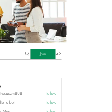
Join
s
ine.aszm888
Follow
aszm888
ie Talbot
Follow
a Man
Follow