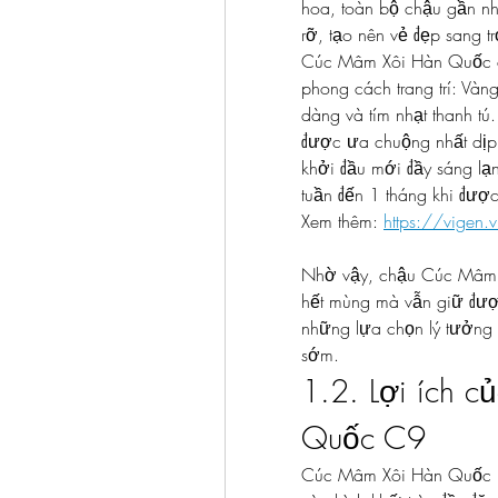
hoa, toàn bộ chậu gần như
rỡ, tạo nên vẻ đẹp sang tr
Cúc Mâm Xôi Hàn Quốc có
phong cách trang trí: Vàng
dàng và tím nhạt thanh tú
được ưa chuộng nhất dịp 
khởi đầu mới đầy sáng lạn
tuần đến 1 tháng khi được
Xem thêm: 
https://vigen.
Nhờ vậy, chậu Cúc Mâm Xô
hết mùng mà vẫn giữ được
những lựa chọn lý tưởng 
sớm.
1.2. Lợi ích 
Quốc C9
Cúc Mâm Xôi Hàn Quốc ma