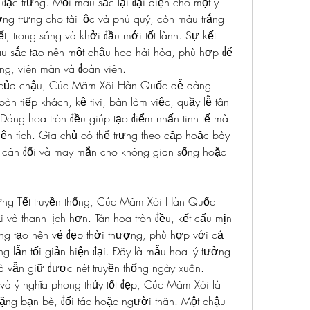
 đặc trưng. Mỗi màu sắc lại đại diện cho một ý 
ng trưng cho tài lộc và phú quý, còn màu trắng 
ết, trong sáng và khởi đầu mới tốt lành. Sự kết 
u sắc tạo nên một chậu hoa hài hòa, phù hợp để 
g, viên mãn và đoàn viên.
 của chậu, Cúc Mâm Xôi Hàn Quốc dễ dàng 
 bàn tiếp khách, kệ tivi, bàn làm việc, quầy lễ tân 
áng hoa tròn đều giúp tạo điểm nhấn tinh tế mà 
n tích. Gia chủ có thể trưng theo cặp hoặc bày 
ự cân đối và may mắn cho không gian sống hoặc 
ưng Tết truyền thống, Cúc Mâm Xôi Hàn Quốc 
và thanh lịch hơn. Tán hoa tròn đều, kết cấu mịn 
g tạo nên vẻ đẹp thời thượng, phù hợp với cả 
g lẫn tối giản hiện đại. Đây là mẫu hoa lý tưởng 
 vẫn giữ được nét truyền thống ngày xuân.
và ý nghĩa phong thủy tốt đẹp, Cúc Mâm Xôi là 
tặng bạn bè, đối tác hoặc người thân. Một chậu 