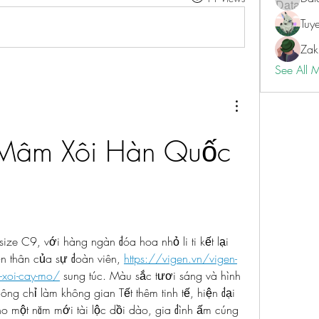
Tuy
Zak
See All 
Mâm Xôi Hàn Quốc 
e C9, với hàng ngàn đóa hoa nhỏ li ti kết lại 
ện thân của sự đoàn viên, 
https://vigen.vn/vigen-
m-xoi-cay-mo/
 sung túc. Màu sắc tươi sáng và hình 
g chỉ làm không gian Tết thêm tinh tế, hiện đại 
o một năm mới tài lộc dồi dào, gia đình ấm cúng 