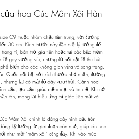
 của hoa Cúc Mâm Xôi Hàn 
ze C9 thuộc nhóm chậu tầm trung, với đường 
ến 30 cm. Kích thước này đặc biệt lý tưởng để 
 trang trí, bàn thờ gia tiên hoặc tại các bậc thềm 
để gây vướng víu, nhưng đủ nổi bật để thu hút 
 phổ biến cho các không gian vừa và sang trọng.
 Quốc nổi bật với kích thước nhỏ nhắn, đường 
, nhưng lại có mật độ dày vượt trội. Cánh hoa 
nh cầu, tạo cảm giác mềm mại và tinh tế. Khi nở 
hần tán, mang lại hiệu ứng thị giác đẹp mắt và 
Cúc Mâm Xôi chính là dáng cây hình cầu tròn 
áng kỹ lưỡng từ giai đoạn còn nhỏ, giúp tán hoa 
 khối như một “mâm xôi” căng đầy. Khi vào mùa 