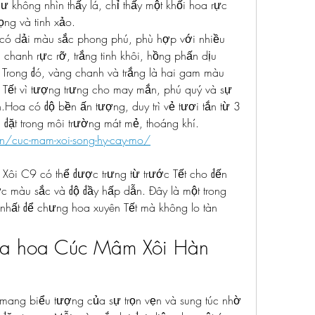
 không nhìn thấy lá, chỉ thấy một khối hoa rực 
ọng và tinh xảo.
 dải màu sắc phong phú, phù hợp với nhiều 
 chanh rực rỡ, trắng tinh khôi, hồng phấn dịu 
. Trong đó, vàng chanh và trắng là hai gam màu 
Tết vì tượng trưng cho may mắn, phú quý và sự 
.Hoa có độ bền ấn tượng, duy trì vẻ tươi tắn từ 3 
 đặt trong môi trường mát mẻ, thoáng khí.
vn/cuc-mam-xoi-song-hy-cay-mo/
i C9 có thể được trưng từ trước Tết cho đến 
 màu sắc và độ đầy hấp dẫn. Đây là một trong 
nhất để chưng hoa xuyên Tết mà không lo tàn 
của hoa Cúc Mâm Xôi Hàn 
ng biểu tượng của sự trọn vẹn và sung túc nhờ 