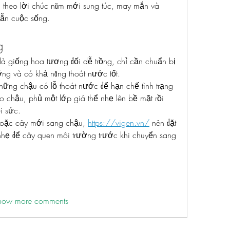
 theo lời chúc năm mới sung túc, may mắn và 
 lẫn cuộc sống.
g
giống hoa tương đối dễ trồng, chỉ cần chuẩn bị 
ỡng và có khả năng thoát nước tốt.
hững chậu có lỗ thoát nước để hạn chế tình trạng 
o chậu, phủ một lớp giá thể nhẹ lên bề mặt rồi 
i sức.
hoặc cây mới sang chậu, 
https://vigen.vn/
 nên đặt 
hẹ để cây quen môi trường trước khi chuyển sang 
how more comments