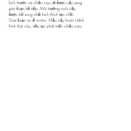
kích thước và chiều cao sẽ được cấy sang 
giai đoạn kế tiếp. Môi trường nuôi cấy 
được bổ sung chất kích thích tạo chồi.
Giai đoạn ra rễ invitro: Mẫu cấy hoàn chỉnh 
hình thái cây, tiếp tục phát triển chiều cao, 
kích thước và hình thành rễ mới. Tất nhiên, 
mỗi giai đoạn tăng trưởng, các môi trường 
nuôi cấy đều được bổ sung các chất điều 
hòa sinh trưởng phù hợp cho sự ra rễ.
Giai đoạn huấn luyện: Bình chứa các cây 
con được chuyển ra nhà huấn luyện (nhà 
kính), ánh sáng và nhiệt độ đạt 75 – 80 % so 
với bên ngoài tự nhiên, 
https://vigen.vn/
giúp cây con thích nghi dần với điều kiện 
bên ngoài. Đây là giai đoạn trung gian để 
chuyển cây từ phòng thí nghiệm ra ngoài 
vườn ươm.
Like
Reply
Show more comments