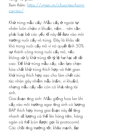
Xem thêm: 
https://vigen.vn/chuoi-tieu-hong-
cay-mo/
Khử trùng mẫu cấy: Mẫu cấy ở ngoài tự 
nhiên luôn chứa vi khuẩn, nấm… nên cần 
phải loại bỏ các yếu tố này để đưa vào môi 
trường nuôi cấy vô trùng. Đây là khâu rất 
khó trong nuôi cấy mô vì nó quyết định 50% 
sự thành công trong nuôi cấy mô, nếu 
không xử lý khử trùng tốt tỷ lệ hư hại sẽ rất 
cao. Để khử trùng mẫu cấy, cần lựa chọn 
hóa chất khử trùng thích hợp và thời gian 
khử trùng thích hợp sao cho làm chết các 
tác nhân gây nhiễm mẫu (nấm, vi khuẩn), 
nhưng mẫu cấy vẫn còn có khả năng tái 
sinh.
Giai đoạn tăng sinh: Mẫu giống hoa lan khi 
cấy vào môi trường agar tăng sinh có lượng 
BAP thích hợp trong giai đoạn này để tăng 
nhanh số lượng cá thể lên hàng trăm, hàng 
ngàn cá thể (còn được gọi là protocorm). 
Các chồi tăng trưởng tốt, khỏe mạnh, đạt 