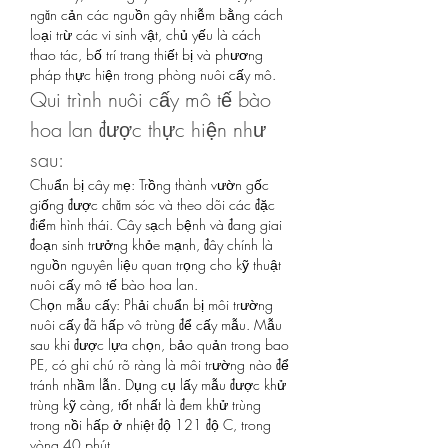
ngăn cản các nguồn gây nhiễm bằng cách 
loại trừ các vi sinh vật, chủ yếu là cách 
thao tác, bố trí trang thiết bị và phương 
pháp thực hiện trong phòng nuôi cấy mô.
Qui trình nuôi cấy mô tế bào 
hoa lan được thực hiện như 
sau:
Chuẩn bị cây mẹ: Trồng thành vườn gốc 
giống được chăm sóc và theo dõi các đặc 
điểm hình thái. Cây sạch bệnh và đang giai 
đoạn sinh trưởng khỏe mạnh, đây chính là 
nguồn nguyên liệu quan trọng cho kỹ thuật 
nuôi cấy mô tế bào hoa lan.
Chọn mẫu cấy: Phải chuẩn bị môi trường 
nuôi cấy đã hấp vô trùng để cấy mẫu. Mẫu 
sau khi được lựa chọn, bảo quản trong bao 
PE, có ghi chú rõ ràng là môi trường nào để 
tránh nhầm lẫn. Dụng cụ lấy mẫu được khử 
trùng kỹ càng, tốt nhất là đem khử trùng 
trong nồi hấp ở nhiệt độ 121 độ C, trong 
vòng 40 phút.