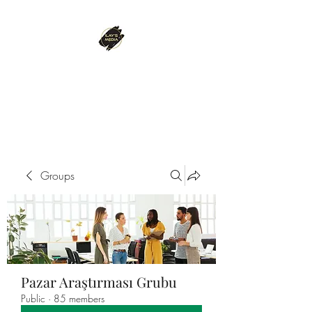
ILAY'S MEDIA
Passion. Innovation. Success.
Groups
Pazar Araştırması Grubu
Public
·
85 members