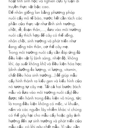
hoạt tính sinh học và nghiên cứu lý luận di 
truyền thực vật bậc cao.
Để nhân giống lan bằng phương pháp 
nuôi cấy mô tế bào, trước hết cần tách các 
phần của thực vật như đỉnh sinh trưởng, 
chồi, rễ, đoạn thân,…, đưa vào môi trường 
nuôi cấy thích hợp để cây có thể sống, 
nhân chồi, sinh trưởng và phát triển như 
đang sống trên thân, cơ thể cây mẹ.
​Trong môi trường nuôi cấy cần đáp ứng đủ 
điều kiện vật lý (ánh sáng, nhiệt độ, không 
khí, áp suất không khí) và điều kiện hóa học 
(dinh dưỡng đa lượng, vi lượng, vitamin, 
chất điều hòa sinh trưởng...) để giúp mẫu 
cấy hình thành ra kiểu gen và kiểu hình của 
nó tương tự cây mẹ. Tất cả hai bước (tách 
mẫu và đưa vào môi trường nuôi cấy) đều 
được tiến hành trong điều kiện vô trùng, tức 
là trong điều kiện không có mốc, vi khuẩn, 
nấm và các nguồn lây nhiễm khác vì chúng 
có thể gây hại cho mẫu cấy hoặc gây ảnh 
hưởng đến sự sinh trưởng và phát triển của 
mẫu cấy, có khi gây chết mẫu. Vì vậy, cần 