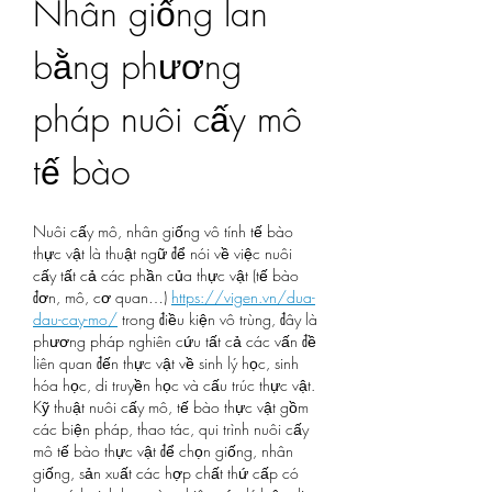
Nhân giống lan 
bằng phương 
pháp nuôi cấy mô 
tế bào
​Nuôi cấy mô, nhân giống vô tính tế bào 
thực vật là thuật ngữ để nói về việc nuôi 
cấy tất cả các phần của thực vật (tế bào 
đơn, mô, cơ quan…) 
https://vigen.vn/dua-
dau-cay-mo/
 trong điều kiện vô trùng, đây là 
phương pháp nghiên cứu tất cả các vấn đề 
liên quan đến thực vật về sinh lý học, sinh 
hóa học, di truyền học và cấu trúc thực vật. 
Kỹ thuật nuôi cấy mô, tế bào thực vật gồm 
các biện pháp, thao tác, qui trình nuôi cấy 
mô tế bào thực vật để chọn giống, nhân 
giống, sản xuất các hợp chất thứ cấp có 