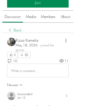
Join
Discussion
Media
Members
About
Back
Rizza Kamelia
May 18, 2026
·
joined the
group.
0
10
11
Write a comment...
Newest
boonsnake3
Jun 13